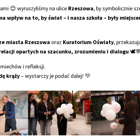
hami 😊 wyruszyliśmy na ulice
Rzeszowa
, by symbolicznie sz
ma wpływ na to, by świat – i nasza szkoła – były miejsc
ze miasta Rzeszowa
oraz
Kuratorium Oświaty
, przekazuj
elacji opartych na szacunku, zrozumieniu i dialogu
🕊️
miechów i refleksji.
dę krąży
– wystarczy je podać dalej! 💛