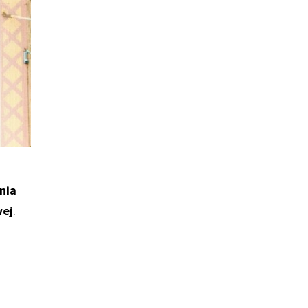
nia
wej
.