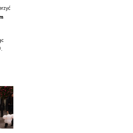
erzyć
em
ąc
.