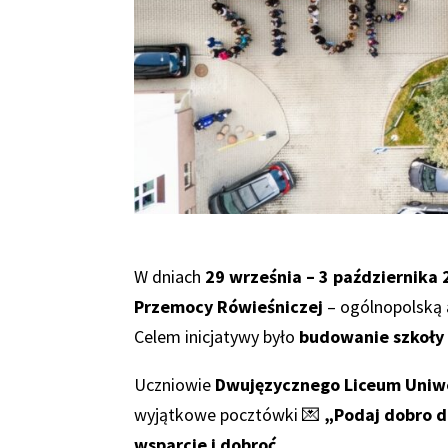
W dniach
29 września – 3 października 2
Przemocy Rówieśniczej
– ogólnopolską 
Celem inicjatywy było
budowanie szkoły 
Uczniowie
Dwujęzycznego Liceum Uniw
wyjątkowe pocztówki 💌
„Podaj dobro d
wsparcie i dobroć
.