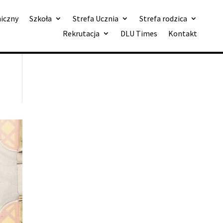
niczny
Szkoła
Strefa Ucznia
Strefa rodzica
Rekrutacja
DLU Times
Kontakt