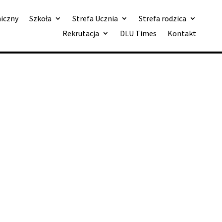
niczny
Szkoła
Strefa Ucznia
Strefa rodzica
Rekrutacja
DLU Times
Kontakt