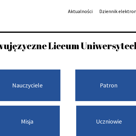
Aktualności
Dziennik elektro
ujęzyczne Liceum Uniwersytec
Nauczyciele
Patron
Misja
Uczniowie