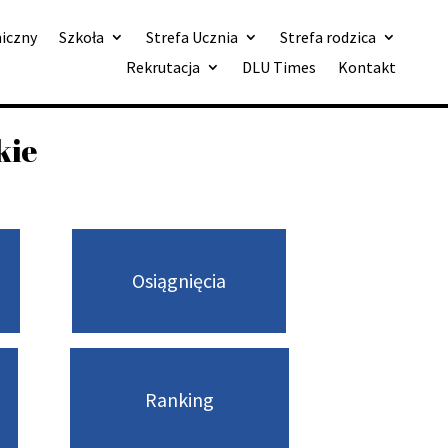
niczny
Szkoła
Strefa Ucznia
Strefa rodzica
Rekrutacja
DLU Times
Kontakt
kie
Osiągnięcia
Ranking