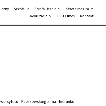
niczny
Szkoła
Strefa Ucznia
Strefa rodzica
Rekrutacja
DLU Times
Kontakt
iwersytetu Rzeszowskiego na kierunku